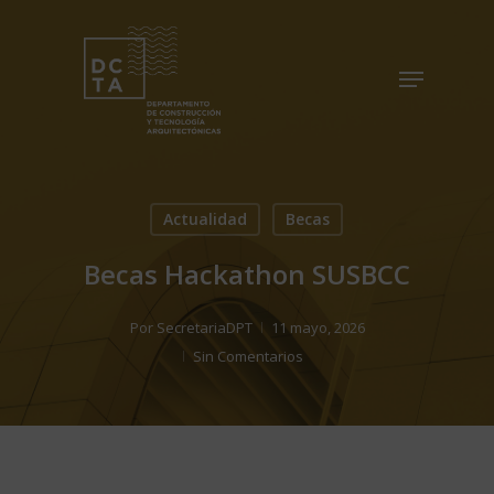
Skip
to
Menu
Close
main
Menu
content
Actualidad
Becas
Becas Hackathon SUSBCC
Por
SecretariaDPT
11 mayo, 2026
Sin Comentarios