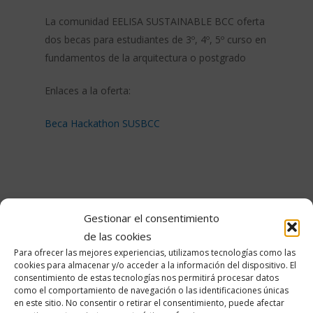
La comunidad EELISA SUSTAINABLE BCC oferta
dos becas para estudiantes de 3º, 4º, 5º curso en
fundamentos de la arquitectura o postgrado
Enlaces a la oferta:
Beca Hackathon SUSBCC
Gestionar el consentimiento
de las cookies
Para ofrecer las mejores experiencias, utilizamos tecnologías como las
cookies para almacenar y/o acceder a la información del dispositivo. El
consentimiento de estas tecnologías nos permitirá procesar datos
como el comportamiento de navegación o las identificaciones únicas
SecretariaDPT
en este sitio. No consentir o retirar el consentimiento, puede afectar