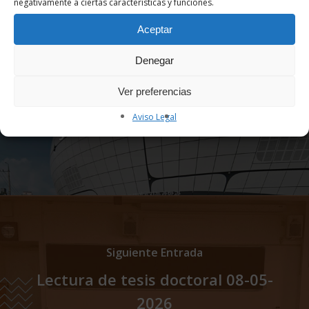
negativamente a ciertas características y funciones.
Aceptar
Denegar
Entrada Anterior
Ver preferencias
Máster en Fachadas Tecnológicas
Aviso Legal
y Envolventes Sostenibles
Siguiente Entrada
Lectura de tesis doctoral 08-05-
2026