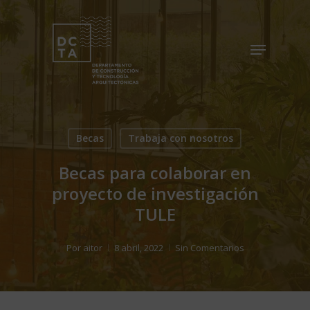
Skip
to
Menu
Close
main
Menu
content
Becas
Trabaja con nosotros
Becas para colaborar en
proyecto de investigación
TULE
Por
aitor
8 abril, 2022
Sin Comentarios