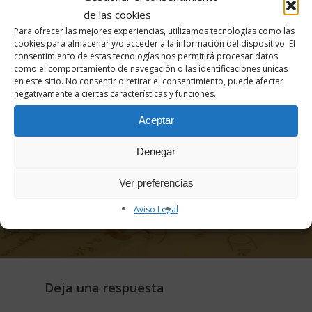
de investigación TULE
de las cookies
Para ofrecer las mejores experiencias, utilizamos tecnologías como las
cookies para almacenar y/o acceder a la información del dispositivo. El
consentimiento de estas tecnologías nos permitirá procesar datos
como el comportamiento de navegación o las identificaciones únicas
en este sitio. No consentir o retirar el consentimiento, puede afectar
negativamente a ciertas características y funciones.
Aceptar
Siguiente Entrada
Denegar
Becas JAE INTRO ICU 2021 en
Ver preferencias
Ud.DIT-IETcc/CSIC
Aviso Legal
Deja una respuesta