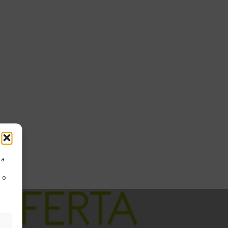
ra
 o