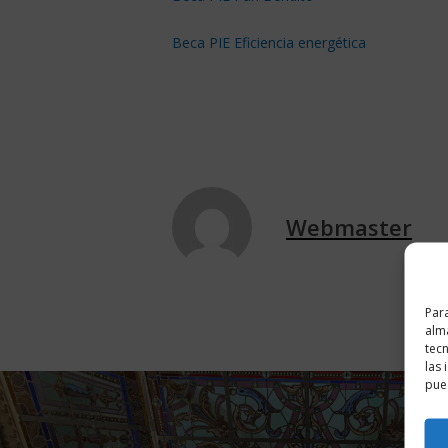
Beca PIE Eficiencia energética
Webmaster
Para
alma
tec
las 
pued