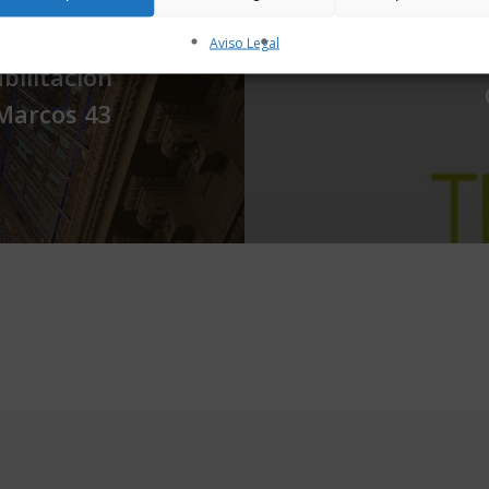
rada Anterior
Aviso Legal
bilitación
 Marcos 43