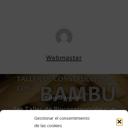
Webmaster
Entrada Anterior
1er Taller de Bioconstrucción con
Bambu
Gestionar el consentimiento
de las cookies