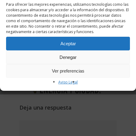
Para ofrecer las mejores experiencias, utilizamos tecnologías como las
cookies para almacenar y/o acceder a la información del dispositivo. El
consentimiento de estas tecnologías nos permitirá procesar datos
como el comportamiento de navegación o las identificaciones únicas
en este sitio. No consentir o retirar el consentimiento, puede afectar
negativamente a ciertas características y funciones.
Siguiente Entrada
Aceptar
MOOC Energía y ciudad: hacia la
Denegar
transición energética –
Lanzamiento 15 octubre
Ver preferencias
Aviso Legal
Deja una respuesta