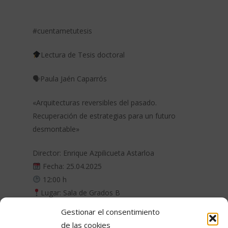
#cuentametutesis
Lectura de Tesis doctoral
🗣Paula Jaén Caparrós
«Arquitecturas reversibles del pasado.
Recuperación de estrategias para un futuro
desmontable»
Director: Enrique Azpilicueta Astarloa
Fecha: 25.04.2025
12:00 h
Lugar: Sala de Grados B
Más información:
AQUÍ
Gestionar el consentimiento
de las cookies