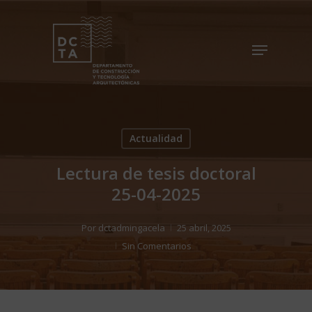
Skip
to
Menu
Close
main
Menu
content
Actualidad
Lectura de tesis doctoral
25-04-2025
Por
dctadmingacela
25 abril, 2025
Sin Comentarios