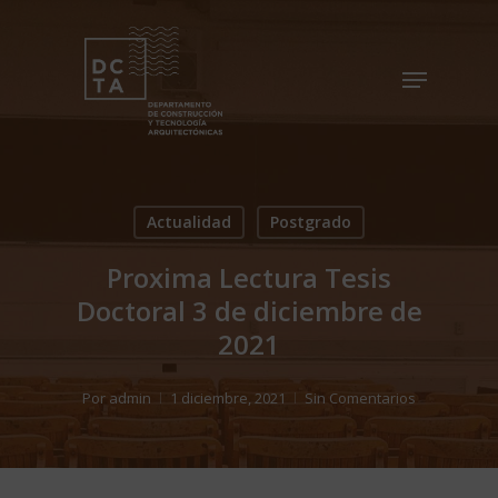
Skip
to
Menu
Close
main
Menu
content
Actualidad
Postgrado
Proxima Lectura Tesis
Doctoral 3 de diciembre de
2021
Por
admin
1 diciembre, 2021
Sin Comentarios