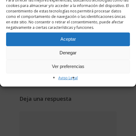
Para ofrecer las mejores experiencias, utilizamos tecnologías como las
cookies para almacenar y/o acceder a la información del dispositivo. El
consentimiento de estas tecnologías nos permitirá procesar datos
como el comportamiento de navegación o las identificaciones únicas
en este sitio. No consentir o retirar el consentimiento, puede afectar
negativamente a ciertas características y funciones.
Siguiente Entrada
Aceptar
Pre-Lectura de tesis: David
Menciás Carrizosa – Doctorado
Denegar
(RD 1393/2007)
Ver preferencias
Aviso Legal
Deja una respuesta