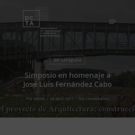
Skip
to
Menu
Close
main
Menu
content
Sin categoría
Simposio en homenaje a
José Luis Fernández Cabo
Por
admin
24 abril, 2017
Sin Comentarios